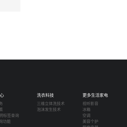
心
洗衣科技
更多生活家电
务
三维立体洗技术
视听影音
策
泡沫发生技术
冰箱
声明标签查询
空调
询功能
美容个护