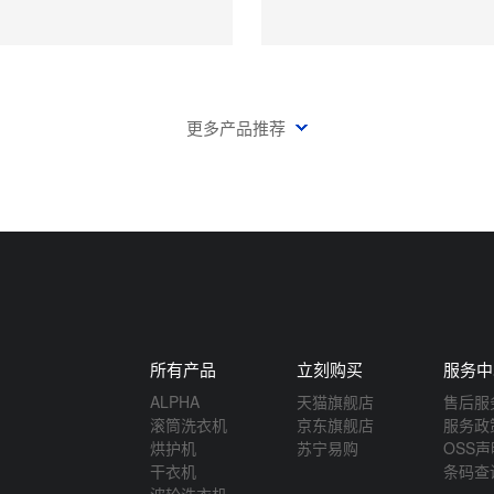
更多产品推荐
所有产品
立刻购买
服务中
ALPHA
天猫旗舰店
售后服
滚筒洗衣机
京东旗舰店
服务政
烘护机
苏宁易购
OSS
干衣机
条码查