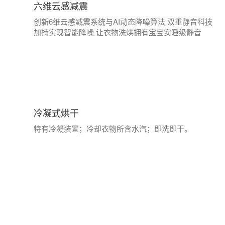
六维云感减震
创新6维云感减震系统与AI动态降噪算法 双重静音科技
加持实现智能降噪 让衣物洗烘拥有宝宝安睡级静音
冷凝式烘干
特有冷凝装置；冷却衣物所含水汽；即洗即干。